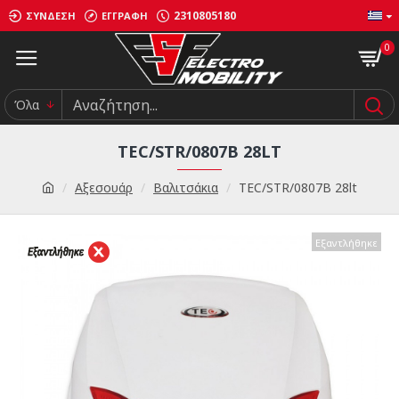
2310805180
ΣΎΝΔΕΣΗ
ΕΓΓΡΑΦΉ
0
Όλα
TEC/STR/0807B 28LT
Αξεσουάρ
Βαλιτσάκια
TEC/STR/0807B 28lt
Εξαντλήθηκε