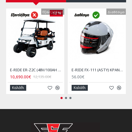
Εξαντλήθηκε
Εξαντλήθηκε
Διαθέσιμο
Διαθέσιμο
-12 %
E-RIDE ER-Z2C (48V/100AH Λιθίου)
E-RIDE FX-111 (ASTY) ΚΡΑΝΟΣ JET ΓΚΡΙ NARDO
10,690.00€
56.00€
12,135.00€
Καλάθι
Καλάθι