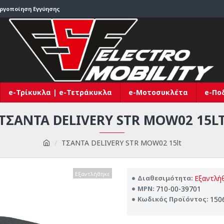
εργοποίηση Εγγύησης
e-Τρίκυκλα | e-Τετράκυκλα
e-Μοτοσυκλέτα
e-Πο
ΤΣΑΝΤΑ DELIVERY STR MOW02 15L
ΤΣΑΝΤΑ DELIVERY STR MOW02 15lt
Εξαντλήθηκε
Διαθεσιμότητα:
Εξαντλή
MPN:
710-00-39701
Κωδικός Προϊόντος:
150