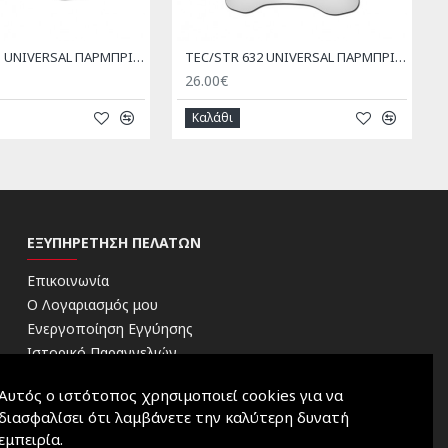
TEC/STR 605 UNIVERSAL ΠΑΡΜΠΡΙΖ ΜΟΤΟΣΥΚΛΕΤΑΣ
TEC/STR 632 UNIVERSAL ΠΑΡΜΠΡΙΖ ΜΟΤΟΣΥΚΛΕΤΑΣ 58cm x 45cm
26.00€
Καλάθι
ΕΞΥΠΗΡΈΤΗΣΗ ΠΕΛΑΤΏΝ
Επικοινωνία
Ο Λογαριασμός μου
Ενεργοποίηση Εγγύησης
Ιστορικό Παραγγελιών
Blog
Αυτός ο ιστότοπος χρησιμοποιεί cookies για να
Δείτε το δίκτυο συνεργατών μας
διασφαλίσει ότι λαμβάνετε την καλύτερη δυνατή
εμπειρία.