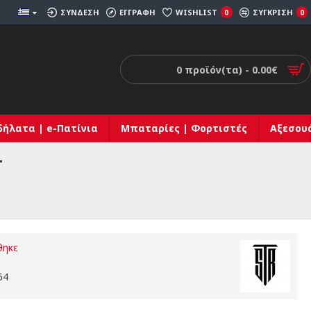
ΣΎΝΔΕΣΗ
ΕΓΓΡΑΦΉ
WISHLIST
ΣΎΓΚΡΙΣΗ
0
0
0 προϊόν(τα) - 0.00€
δήλατα | e-Πατίνια
Μπαταρίες | Φορτιστές
Αξεσου
T
θηκε
64