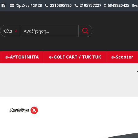
2310805180
2105757227
6948880425
Όμιλος FORCE
Εν
Όλα
e-ΑΥΤΟΚΙΝΗΤΑ
e-GOLF CART / TUK TUK
e-Scooter