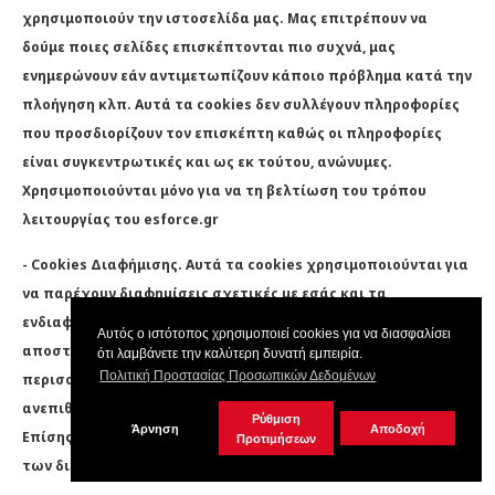
χρησιμοποιούν την ιστοσελίδα μας. Μας επιτρέπουν να
δούμε ποιες σελίδες επισκέπτονται πιο συχνά, μας
ενημερώνουν εάν αντιμετωπίζουν κάποιο πρόβλημα κατά την
πλοήγηση κλπ. Αυτά τα cookies δεν συλλέγουν πληροφορίες
που προσδιορίζουν τον επισκέπτη καθώς οι πληροφορίες
είναι συγκεντρωτικές και ως εκ τούτου, ανώνυμες.
Χρησιμοποιούνται μόνο για να τη βελτίωση του τρόπου
λειτουργίας του esforce.gr
- Cookies Διαφήμισης. Αυτά τα cookies χρησιμοποιούνται για
να παρέχουν διαφημίσεις σχετικές με εσάς και τα
ενδιαφέροντά σας. Χρησιμοποιούνται επίσης για την
Αυτός ο ιστότοπος χρησιμοποιεί cookies για να διασφαλίσει
αποστολή διαφήμισης ή προσφορών που ανταποκρίνονται
ότι λαμβάνετε την καλύτερη δυνατή εμπειρία.
Πολιτική Προστασίας Προσωπικών Δεδομένων
περισσότερο στις ανάγκες σας περιορίζοντας έτσι τα
ανεπιθύμητα και άνευ ουσίας διαφημιστικά μηνύματα.
Ρύθμιση
Άρνηση
Αποδοχή
Επίσης μας βοηθούν στη μέτρηση της αποτελεσματικότητας
Προτιμήσεων
των διαφημιστικών καμπανιών μας.