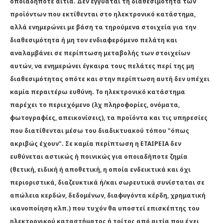
οποιαδήποτε αιτία. Δεν εγγυάται τη διαθεσιμότητα των
προϊόντων που εκτίθενται στο ηλεκτρονικό κατάστημα,
αλλά ενημερώνει με βάση τα τηρούμενα στοιχεία για την
διαθεσιμότητα ή μη τον ενδιαφερόμενο πελάτη και
αναλαμβάνει σε περίπτωση μεταβολής των στοιχείων
αυτών, να ενημερώνει έγκαιρα τους πελάτες περί της μη
διαθεσιμότητας οπότε και στην περίπτωση αυτή δεν υπέχει
καμία περαιτέρω ευθύνη. Το ηλεκτρονικό κατάστημα
παρέχει το περιεχόμενο (λχ πληροφορίες, ονόματα,
φωτογραφίες, απεικονίσεις), τα προϊόντα και τις υπηρεσίες
που διατίθενται μέσω του διαδικτυακού τόπου "όπως
ακριβώς έχουν". Σε καμία περίπτωση η ΕΤΑΙΡΕΙΑ δεν
ευθύνεται αστικώς ή ποινικώς για οποιαδήποτε ζημία
(θετική, ειδική ή αποθετική, η οποία ενδεικτικά και όχι
περιοριστικά, διαζευκτικά ή/και σωρευτικά συνίσταται σε
απώλεια κερδών, δεδομένων, διαφυγόντα κέρδη, χρηματική
ικανοποίηση κλπ.) που τυχόν θα υποστεί επισκέπτης του
ηλεκτρονικού καταστήματος ή τρίτος από αιτία που έχει