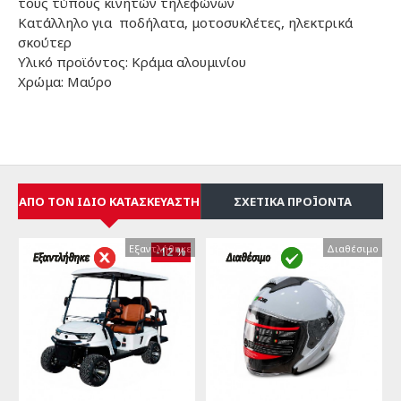
τους τύπους κινητών τηλεφώνων
Κατάλληλο για ποδήλατα, μοτοσυκλέτες, ηλεκτρικά
σκούτερ
Υλικό προϊόντος: Κράμα αλουμινίου
Χρώμα: Μαύρο
ΑΠΌ ΤΟΝ ΊΔΙΟ ΚΑΤΑΣΚΕΥΑΣΤΉ
ΣΧΕΤΙΚΆ ΠΡΟΪΌΝΤΑ
Εξαντλήθηκε
Εξαντλήθηκε
Διαθέσιμο
Διαθέσιμο
-12 %