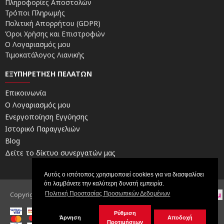
Πληροφορίες Αποστολών
Τρόποι Πληρωμής
Πολιτική Απορρήτου (GDPR)
Όροι Χρήσης και Επιστροφών
Ο Λογαριασμός μου
Τιμοκατάλογος Λιανικής
ΕΞΥΠΗΡΈΤΗΣΗ ΠΕΛΑΤΏΝ
Επικοινωνία
Ο Λογαριασμός μου
Ενεργοποίηση Εγγύησης
Ιστορικό Παραγγελιών
Blog
Δείτε το δίκτυο συνεργατών μας
Αυτός ο ιστότοπος χρησιμοποιεί cookies για να διασφαλίσει
ότι λαμβάνετε την καλύτερη δυνατή εμπειρία.
Copyright © 2026, Electric Scooters by FORCE | Powered by
digital4u
Πολιτική Προστασίας Προσωπικών Δεδομένων
Ρύθμιση
Άρνηση
Αποδοχή
Προτιμήσεων