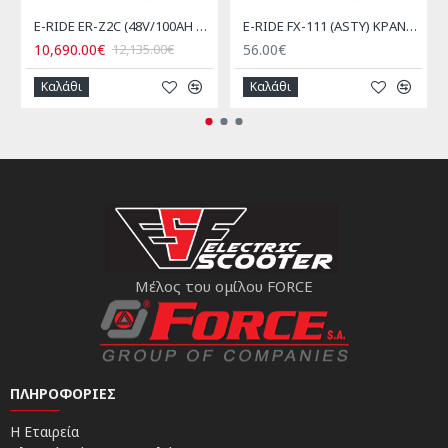
E-RIDE ER-Z2C (48V/100AH Λιθίου)
E-RIDE FX-111 (ASTY) ΚΡΑΝΟΣ JET ΓΚΡΙ NARDO
10,690.00€
56.00€
12,135.00€
Καλάθι
Καλάθι
Μέλος του ομίλου FORCE
ΠΛΗΡΟΦΟΡΊΕΣ
Η Εταιρεία