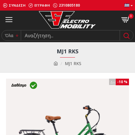
2310805180
ΣΎΝΔΕΣΗ
ΕΓΓΡΑΦΉ
0
Όλα
MJ1 RKS
MJ1 RKS
-10 %
Διαθέσιμο