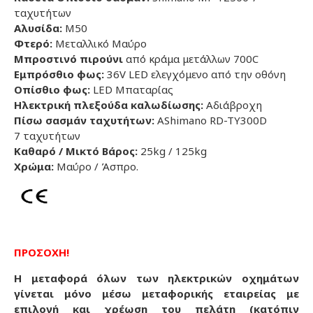
ταχυτήτων
Αλυσίδα:
M50
Φτερό:
Μεταλλικό Μαύρο
Μπροστινό πιρούνι
από κράμα μετάλλων 700C
Εμπρόσθιο φως:
36V LED ελεγχόμενο από την οθόνη
Οπίσθιο φως:
LED Μπαταρίας
Ηλεκτρική πλεξούδα καλωδίωσης:
Αδιάβροχη
Πίσω σασμάν ταχυτήτων:
ΑShimano RD-TY300D
7
ταχυτήτων
Καθαρό / Μικτό Βάρος:
25kg / 1
25kg
Χρώμα:
Μαύρο / Άσπρο.
ΠΡΟΣΟΧΗ!
Η μεταφορά όλων των ηλεκτρικών οχημάτων
γίνεται μόνο μέσω μεταφορικής εταιρείας με
επιλογή και χρέωση του πελάτη (κατόπιν