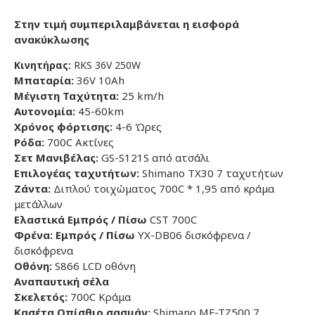
Στην τιμή συμπεριλαμβάνεται η εισφορά
ανακύκλωσης
Κινητήρας:
RKS 36V 250W
Μπαταρία:
36V 10Ah
Μέγιστη Ταχύτητα:
25 km/h
Αυτονομία:
45-60km
Χρόνος φόρτισης:
4-6 Ώρες
Ρόδα:
700C
Ακτίνες
Σετ Μανιβέλας:
GS-S121S από ατσάλι
Επιλογέας ταχυτήτων:
Shimano TX30 7 ταχυτήτων
Ζάντα:
Διπλού τοιχώματος 700C * 1,95 από κράμα
μετάλλων
Ελαστικά Εμπρός / Πίσω
CST 700C
Φρένα:
Εμπρός / Πίσω
YX-DB06
δισκόφρενα
/
δισκόφρενα
Οθόνη:
S
866 LCD οθόνη
Αναπαυτική σέλα
Σκελετός:
700C Κράμα
Κασέτα Οπίσθιο σασμάν:
Shimano MF-TZ500 7